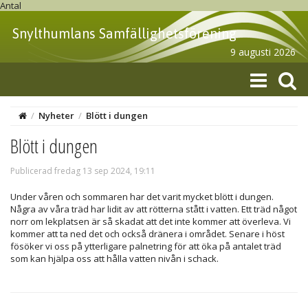
Antal
Snylthumlans Samfällighetsförening
9 augusti 2026
/
Nyheter
/
Blött i dungen
Blött i dungen
Publicerad fredag 13 sep 2024, 19:11
Under våren och sommaren har det varit mycket blött i dungen.
Några av våra träd har lidit av att rötterna stått i vatten. Ett träd något
norr om lekplatsen är så skadat att det inte kommer att överleva. Vi
kommer att ta ned det och också dränera i området. Senare i höst
fösöker vi oss på ytterligare palnetring för att öka på antalet träd
som kan hjälpa oss att hålla vatten nivån i schack.