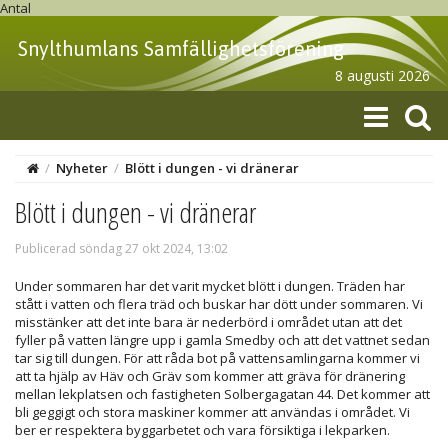
Antal
Snylthumlans Samfällighetsförening
8 augusti 2026
/
Nyheter
/
Blött i dungen - vi dränerar
Blött i dungen - vi dränerar
Publicerad söndag 27 okt 2024, 13:02
Under sommaren har det varit mycket blött i dungen. Träden har
stått i vatten och flera träd och buskar har dött under sommaren. Vi
misstänker att det inte bara är nederbörd i området utan att det
fyller på vatten längre upp i gamla Smedby och att det vattnet sedan
tar sig till dungen. För att råda bot på vattensamlingarna kommer vi
att ta hjälp av Häv och Gräv som kommer att gräva för dränering
mellan lekplatsen och fastigheten Solbergagatan 44. Det kommer att
bli geggigt och stora maskiner kommer att användas i området. Vi
ber er respektera byggarbetet och vara försiktiga i lekparken.