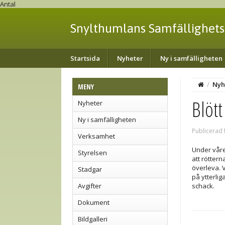
Antal
Snylthumlans Samfällighets
Startsida
Nyheter
Ny i samfälligheten
/
Nyh
MENY
Blöt
Nyheter
Ny i samfälligheten
Publicerad 
Verksamhet
Under våre
Styrelsen
att röttern
överleva. 
Stadgar
på ytterlig
Avgifter
schack.
Dokument
Bildgalleri