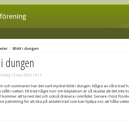
förening
eter
/
Blött i dungen
t i dungen
fredag 13 sep 2024, 19:11
n och sommaren har det varit mycket blött i dungen. Några av våra träd har
a stått i vatten. Ett träd något norr om lekplatsen är så skadat att det inte 
Vi kommer att ta ned det och också dränera i området. Senare i höst fösöke
are palnetring för att öka på antalet träd som kan hjälpa oss att hålla vatte