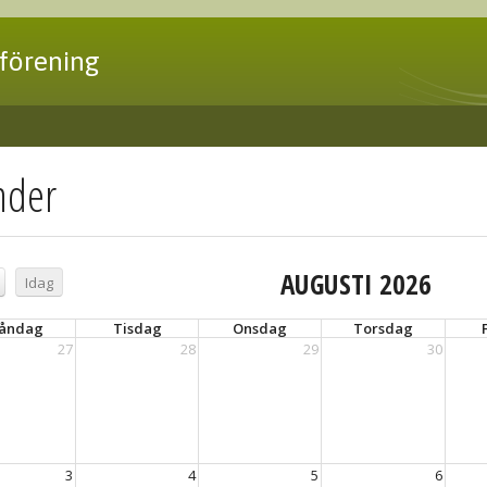
förening
nder
AUGUSTI 2026
Idag
åndag
Tisdag
Onsdag
Torsdag
27
28
29
30
3
4
5
6