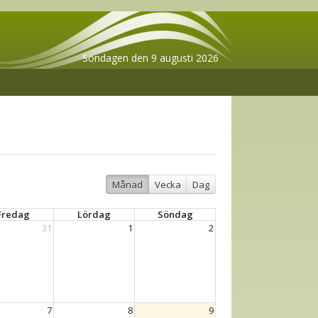
Söndagen den 9 augusti 2026
Månad
Vecka
Dag
Fredag
Lördag
Söndag
31
1
2
7
8
9