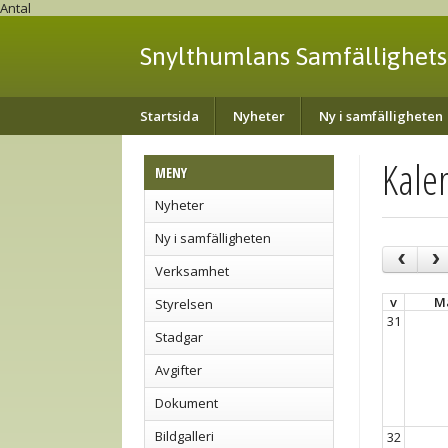
Antal
Snylthumlans Samfällighets
Startsida
Nyheter
Ny i samfälligheten
Kale
MENY
Nyheter
Ny i samfälligheten
Verksamhet
v
M
Styrelsen
31
Stadgar
Avgifter
Dokument
Bildgalleri
32