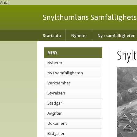
Antal
Snylthumlans Samfällighets
Startsida
Nyheter
Ny i samfälligheten
Snyl
MENY
Nyheter
Ny i samfälligheten
Verksamhet
Styrelsen
Stadgar
Avgifter
Dokument
Bildgalleri