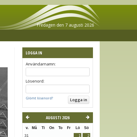
Fredagen den 7 augusti 2026
LOGGA IN
Användarnamn:
Lösenord:
Glömt lösenord?
AUGUSTI 2026
v.
Må
Ti
On
To
Fr
Lö
Sö
31
1
2